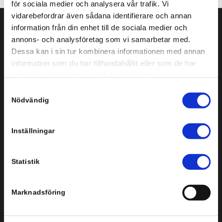
för sociala medier och analysera vår trafik. Vi
vidarebefordrar även sådana identifierare och annan
information från din enhet till de sociala medier och
annons- och analysföretag som vi samarbetar med.
Svenska Infobyte AB
Dessa kan i sin tur kombinera informationen med annan
Storgatan 3-5, plan 3
information som du har tillhandahållit eller som de har
151 72 Södertälje
samlat in när du har använt deras tjänster.
Tel: +46 8 554 434 10
Samtyckesval
Nödvändig
Inställningar
Statistik
Bredgränd 2
Marknadsföring
111 30 Stockholm
Tel: +46 8 554 434 10