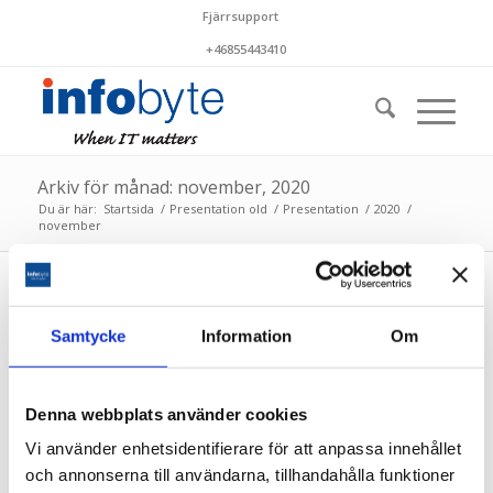
Fjärrsupport
+46855443410
Arkiv för månad: november, 2020
Du är här:
Startsida
/
Presentation old
/
Presentation
/
2020
/
november
Samtycke
Information
Om
2020-12-12 – Planerat underhåll
2020-11-14 – Planerat underhåll
Denna webbplats använder cookies
Vi använder enhetsidentifierare för att anpassa innehållet
och annonserna till användarna, tillhandahålla funktioner