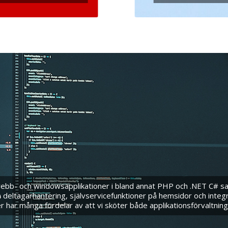
webb- och windowsapplikationer i bland annat PHP och .NET C# sam
tagarhantering, självservicefunktioner på hemsidor och integratio
har många fördelar av att vi sköter både applikationsförvaltning 