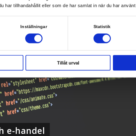
har tillhandahållit eller som de har samlat in när du har använt 
et är rationellt, effektivt, driftsäkert och fungerar för de allra fl
t. Vi levererar tjänsterna från vårt datacenter i Södertälje på h
Inställningar
Statistik
den värme som alstras kyls bort med vatten från Mälaren.
Tillåt urval
h e-handel