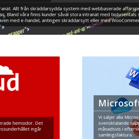
ranät. Allt från skräddarsydda system med webbaserade affärspro
Bland våra finns kunder såväl stora intranät med tiotusentals 
 även med e-handel, antingen skräddarsytt eller med WooCommer
Microsof
Vi säljer alla Micro
svensktalande suppo
erade hemsidor. Det
månadsvis i eftersko
sunderhållet ingår
samlingsfaktura.