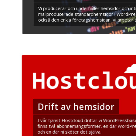
Vi producerar och underhåller hemsidor och int
mallproducerade standardhemsidor i WordPress. 
också den enkla företagshemsidan. Vi arbetar
Drift av hemsidor
I vår tjänst Hostcloud driftar vi WordPressbas
finns två abonnemangsformer, en där WordPres
och en där ni sköter det själva.