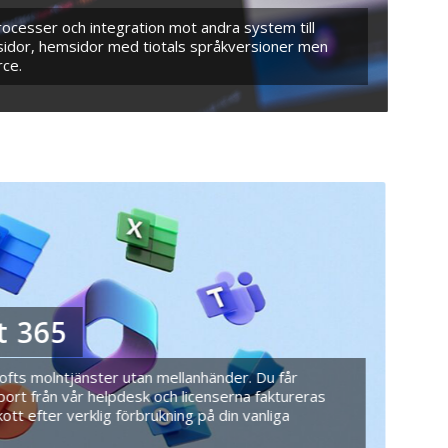
cesser och integration mot andra system till
sidor, hemsidor med tiotals språkversioner men
ce.
t 365
softs molntjänster utan mellanhänder. Du får
rt från vår helpdesk och licenserna faktureras
tt efter verklig förbrukning på din vanliga