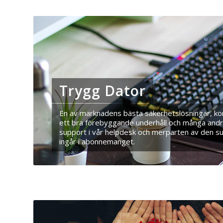
Trygg Dator
En av marknadens bästa säkerhetslösningar, kon
ett bra förebyggande underhåll och många andra
support i vår helpdesk och merparten av den 
ingår i abonnemanget.