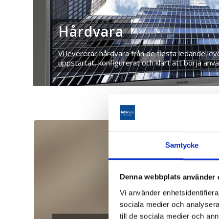
Hårdvara
Vi levererar hårdvara från de flesta ledande le
uppstartat, konfigurerat och klart att börja anv
Samtycke
Denna webbplats använder 
Vi använder enhetsidentifierar
sociala medier och analysera 
till de sociala medier och a