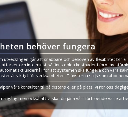
mheten behöver fungera
om utvecklingen går allt snabbare och behoven av flexibilitet blir 
ttacker och inte minst så finns dolda kostnader i form av störning
 automatiskt underhåll för att systemen ska fungera och vara säkr
änster är viktigt för verksamheten. Tjänsterna säljs som abonnem
älper våra konsulter till på distans eller på plats. Vi rör oss dagl
omma igång men också att vi ska förtjäna vårt förtroende varje arbe