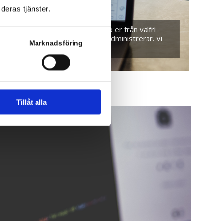
deras tjänster.
esta tillämpningar. Ni kopplar upp er från valfri
årdvara som vi själva äger och administrerar. Vi
Marknadsföring
Tillåt alla