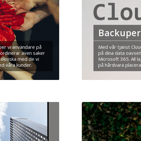
Backupe
lper vi användare på
Med vår tjänst Clou
oordinerar även saker
på dina data oavset
tekniska med de vi
Microsoft 365. All l
ed våra kunder.
på hårdvara placera