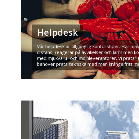
Helpdesk
Vår helpdesk är tillgänglig kontorstider. Här hjä
distans, reagerar på avvikelser och larm men k
med mjukvaru- och molnleverantörer. Vi pratar 
behöver prata tekniska med men krångelfritt m