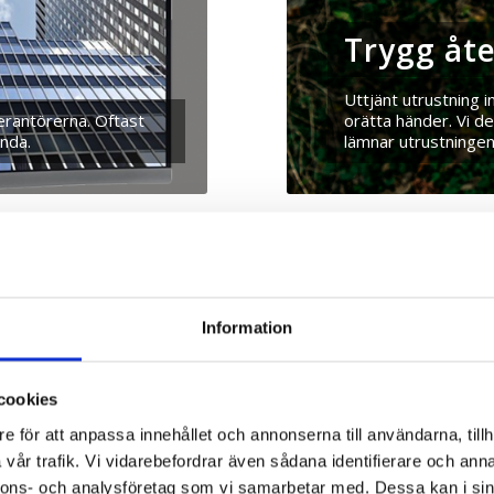
Trygg åt
Uttjänt utrustning i
verantörerna. Oftast
orätta händer. Vi d
ända.
lämnar utrustningen 
Information
cookies
e för att anpassa innehållet och annonserna till användarna, tillh
vår trafik. Vi vidarebefordrar även sådana identifierare och anna
nnons- och analysföretag som vi samarbetar med. Dessa kan i sin