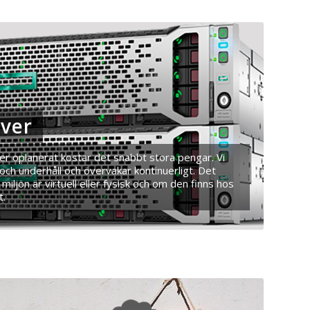
rver
er oplanerat kostar det snabbt stora pengar. Vi
 och underhåll och övervakar kontinuerligt. Det
 miljön är virtuell eller fysisk och om den finns hos
t.