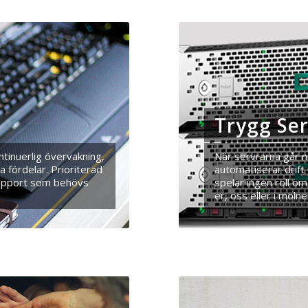
Trygg Se
tinuerlig övervakning,
När servrarna går n
 fördelar. Prioriterad
automatiserar drift
support som behövs
spelar ingen roll om
er, oss eller i molne