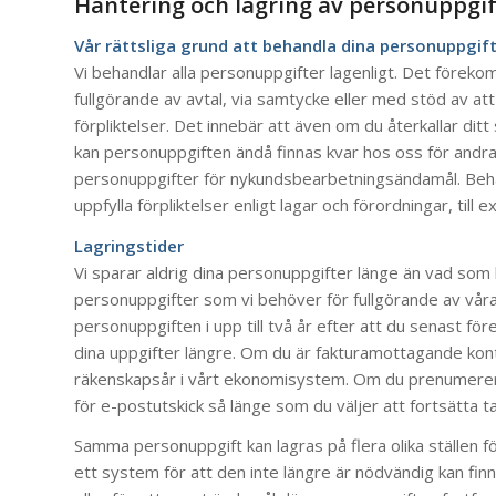
Hantering och lagring av personuppgif
Vår rättsliga grund att behandla dina personuppgif
Vi behandlar alla personuppgifter lagenligt. Det för
fullgörande av avtal, via samtycke eller med stöd av att
förpliktelser. Det innebär att även om du återkallar d
kan personuppgiften ändå finnas kvar hos oss för andr
personuppgifter för nykundsbearbetningsändamål. Behan
uppfylla förpliktelser enligt lagar och förordningar, til
Lagringstider
Vi sparar aldrig dina personuppgifter länge än vad som 
personuppgifter som vi behöver för fullgörande av vår
personuppgiften i upp till två år efter att du senast för
dina uppgifter längre. Om du är fakturamottagande konta
räkenskapsår i vårt ekonomisystem. Om du prenumerera
för e-postutskick så länge som du väljer att fortsätta 
Samma personuppgift kan lagras på flera olika ställen fö
ett system för att den inte längre är nödvändig kan fi