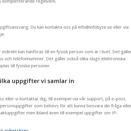
ns kompletterande regelverk.
iftsansvarig. Du kan kontakta oss på info@infobyte.se eller via
je.
indirekt kan hänföras till en fysisk person som är i livet. Det gälle
 och telefonnummer. Det gäller också olika slags elektroniska
as till fysiska personer.
lka uppgifter vi samlar in
s eller vi kontaktar dig, till exempel via vår support, på e-post,
de personuppgifter som behövs för att kunna besvara din fråga elle
aktuppgifter men ibland även till exempel uppgifter om IP-
rt nyhetsbrev