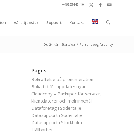
+46855443410
ion
Våra tjänster
Support
Kontakt
Du är här:
Startsida
/
Personuppgiftspolicy
Pages
Bekräftelse på prenumeration
Boka tid för uppdateringar
Cloudcopy – Backuper för servrar,
klientdatorer och molninnehåll
Dataföretag i Södertälje
Datasupport i Södertälje
Datasupport i Stockholm
Hållbarhet