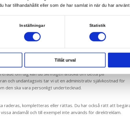
 kunna fullgöra ett avtal med dig eller för att vi ska kunna
har tillhandahållit eller som de har samlat in när du har använt 
. För att vi ska kunna samla in och hantera dina personuppgifter i
ehandlingen. Du lämnar samtycke till hantering av dina
vårt nyhetsbrev.
Inställningar
Statistik
 genom att kontakta oss på kontaktuppgifterna ovan. Om du
sonuppgifter och upphöra med den behandling som omfattades av
Tillåt urval
i har sparade om dig
strerade om dig kan du skriftligen ansöka om detta på
n och undantagsvis tar vi ut en administrativ självkostnad för
som den ska vara personligt undertecknad.
ska raderas, kompletteras eller rättas. Du har också rätt att begär
 vissa ändamål och till exempel inte används för direktreklam.