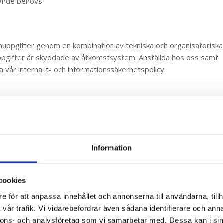
rande behövs.
nuppgifter genom en kombination av tekniska och organisatoriska
ppgifter är skyddade av åtkomstsystem. Anställda hos oss samt
 vår interna it- och informationssäkerhetspolicy.
stem i vår verksamhet. I vissa av dessa lagras och hanteras
 oss och det är bara vår personal som har tillgång till uppgifterna
Information
s leverantören och innebär att vi överför personuppgifter till
ppgiftsbiträde och hanterar uppgifterna på vårt uppdrag och enlig
cookies
e för att anpassa innehållet och annonserna till användarna, tillh
vår trafik. Vi vidarebefordrar även sådana identifierare och anna
ring med stöd av samtycke
nnons- och analysföretag som vi samarbetar med. Dessa kan i sin