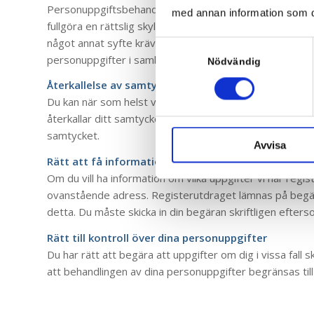
Personuppgiftsbehandling som är nödvändig för att vi ska
med annan information som du 
fullgöra en rättslig skyldighet är tillåten utan samtycke
något annat syfte krävs däremot att du samtycker till b
Samtyckesval
personuppgifter i samband med att du anmäler dig till 
Nödvändig
Återkallelse av samtycke
Du kan när som helst välja att återkalla ditt samtycke
återkallar ditt samtycke kommer vi att radera de per
samtycket.
Avvisa
Rätt att få information om vilka personuppgifter v
Om du vill ha information om vilka uppgifter vi har regi
ovanstående adress. Registerutdraget lämnas på begära
detta. Du måste skicka in din begäran skriftligen efter
Rätt till kontroll över dina personuppgifter
Du har rätt att begära att uppgifter om dig i vissa fall 
att behandlingen av dina personuppgifter begränsas till