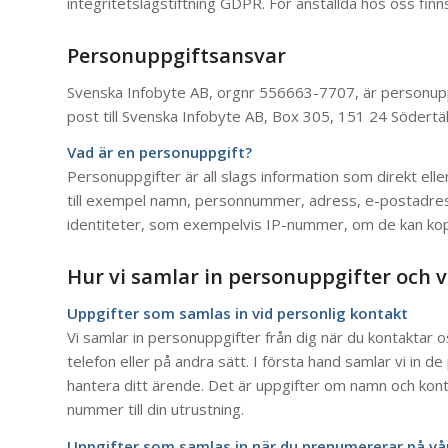
integritetslagstiftning GDPR. För anställda hos oss fin
Personuppgiftsansvar
Svenska Infobyte AB, orgnr 556663-7707, är personuppg
post till Svenska Infobyte AB, Box 305, 151 24 Södertäl
Vad är en personuppgift?
Personuppgifter är all slags information som direkt eller 
till exempel namn, personnummer, adress, e-postadress
identiteter, som exempelvis IP-nummer, om de kan koppl
Hur vi samlar in personuppgifter och vi
Uppgifter som samlas in vid personlig kontakt
Vi samlar in personuppgifter från dig när du kontaktar os
telefon eller på andra sätt. I första hand samlar vi in 
hantera ditt ärende. Det är uppgifter om namn och kont
nummer till din utrustning.
Uppgifter som samlas in när du prenumererar på vå