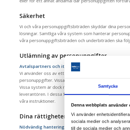
eller för ett annat ändamål där personuppgiften fortfa
Säkerhet
Vi och våra personuppgiftsbiträden skyddar dina perso
lösningar. Samtliga våra system som hanterar personu
våra personuppgiftsbiträden och underbiträden ska följa
Utlämning av personuppgifter
Avtalspartners och it-leverantörer
Vi använder oss av ett antal olika it-tjänster och it-sy
personuppgifter. Vissa system är installerade lokalt hos
Samtycke
Vissa system är dock molnlösningar eller installerade ho
leverantören. I dessa fall är leverantören vårt personu
våra instruktioner.
Denna webbplats använder 
Vi använder enhetsidentifierar
Dina rättigheter
sociala medier och analysera 
Nödvändig hantering av personuppgifter och hante
till de sociala medier och a