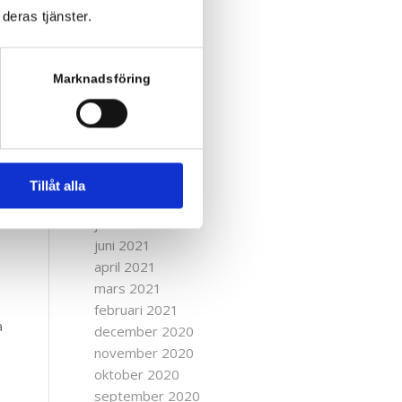
maj 2022
deras tjänster.
april 2022
mars 2022
februari 2022
Marknadsföring
januari 2022
december 2021
november 2021
oktober 2021
september 2021
Tillåt alla
augusti 2021
juli 2021
juni 2021
april 2021
mars 2021
februari 2021
a
december 2020
november 2020
oktober 2020
september 2020