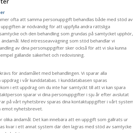
ter
ter
ekommer ofta att samma personuppgift behandlas både med stöd av
 uppgiften är nödvändig för att uppfylla andra rättsliga
itt samtycke och den behandling som grundas på samtycket upphör,
a ändamål. Med intresseavvägning som stöd behandlar vi
dling av dina personuppgifter sker också för att vi ska kunna
l exempel gällande säkerhet och redovisning.
krävs för ändamålet med behandlingen. Vi sparar alla
a uppdrag i vår kunddatabas. I kunddatabasen sparas
ekom i ett uppdrag om du inte har samtyckt till att vi kan spara
ktperson sparar vi dina personuppgifter i sju år efter avslutat
r på vårt nyhetsbrev sparas dina kontaktuppgifter i vårt syste
ta emot nyhetsbrevet.
r olika ändamål. Det kan innebära att en uppgift som gallrats ur
nnas kvar i ett annat system där den lagras med stöd av samtycke