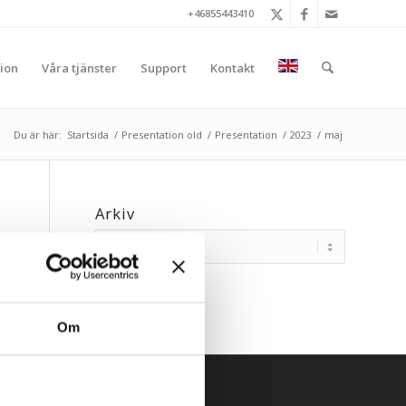
+46855443410
ion
Våra tjänster
Support
Kontakt
Du är här:
Startsida
/
Presentation old
/
Presentation
/
2023
/
maj
Arkiv
Om