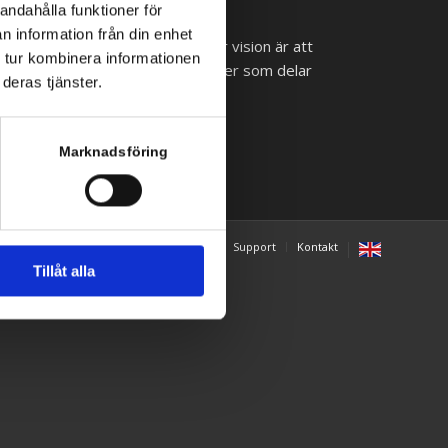
andahålla funktioner för
n information från din enhet
 lyckas med sina it-satsningar. Vår vision är att
 tur kombinera informationen
ll små och medelstora arbetsplatser som delar
deras tjänster.
pelar roll.
Marknadsföring
y
Juridik och cookies
Våra tjänster
Support
Kontakt
Tillåt alla