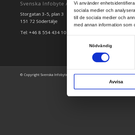
Svenska Infobyte AB
Vi använder enhetsidentifierar
sociala medier och analysera 
Storgatan 3-5, plan 3
Bredgr
till de sociala medier och a
151 72 Södertälje
111 30 
med annan information som du 
Tel: +46 8 554 434 10
Tel: +4
Samtyckesval
Nödvändig
© Copyright Svenska Infobyte AB 1996-2026
Avvisa