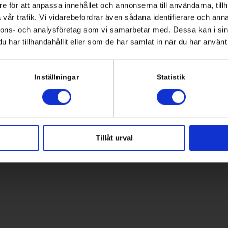
Om oss
e för att anpassa innehållet och annonserna till användarna, tillh
vår trafik. Vi vidarebefordrar även sådana identifierare och anna
änd 2
Vi hjälper våra kunder att
nnons- och analysföretag som vi samarbetar med. Dessa kan i sin
Stockholm
vara en daglig partner ti
har tillhandahållit eller som de har samlat in när du har använt 
vår uppfattning om att it s
6 8 554 434 10
Inställningar
Statistik
Start
Personuppgiftspolic
Tillåt urval