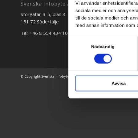
Svenska Infobyte AB
Vi använder enhetsidentifierar
sociala medier och analysera 
Storgatan 3-5, plan 3
Bredgr
till de sociala medier och a
151 72 Södertälje
111 30 
med annan information som du 
Tel: +46 8 554 434 10
Tel: +4
Samtyckesval
Nödvändig
© Copyright Svenska Infobyte AB 1996-2026
Avvisa