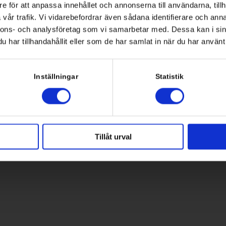
Om oss
e för att anpassa innehållet och annonserna till användarna, tillh
vår trafik. Vi vidarebefordrar även sådana identifierare och anna
änd 2
Vi hjälper våra kunder att
nnons- och analysföretag som vi samarbetar med. Dessa kan i sin
Stockholm
vara en daglig partner ti
har tillhandahållit eller som de har samlat in när du har använt 
vår uppfattning om att it s
6 8 554 434 10
Inställningar
Statistik
Start
Personuppgiftspolic
Tillåt urval