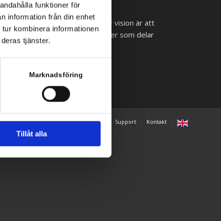
andahålla funktioner för
n information från din enhet
 lyckas med sina it-satsningar. Vår vision är att
 tur kombinera informationen
ll små och medelstora arbetsplatser som delar
deras tjänster.
pelar roll.
Marknadsföring
y
Juridik och cookies
Våra tjänster
Support
Kontakt
Tillåt alla