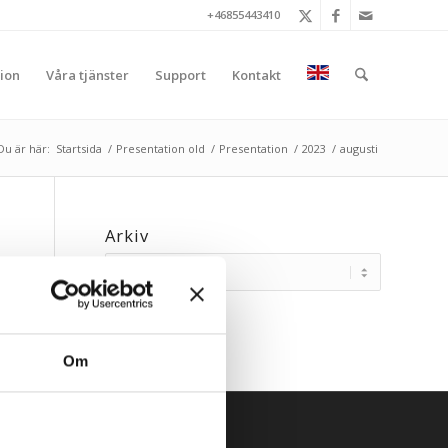
+46855443410
ion
Våra tjänster
Support
Kontakt
Du är här:
Startsida
/
Presentation old
/
Presentation
/
2023
/
augusti
Arkiv
Om