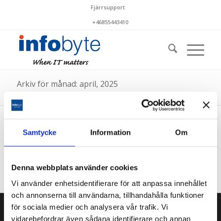
Fjärrsupport
+46855443410
Arkiv för månad: april, 2025
Du är här:
Startsida
/
Presentation old
/
Presentation
/
2025
/
april
Samtycke
Information
Om
2025-04-12 – Planerat underhåll
Denna webbplats använder cookies
Vi använder enhetsidentifierare för att anpassa innehållet
och annonserna till användarna, tillhandahålla funktioner
för sociala medier och analysera vår trafik. Vi
vidarebefordrar även sådana identifierare och annan