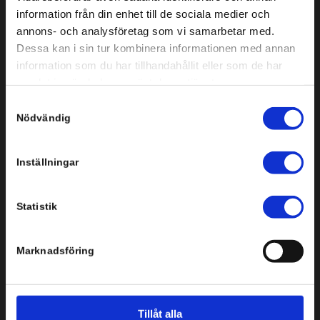
Svenska Infobyte AB
information från din enhet till de sociala medier och
annons- och analysföretag som vi samarbetar med.
Storgatan 3-5, plan 3
Dessa kan i sin tur kombinera informationen med annan
151 72 Södertälje
information som du har tillhandahållit eller som de har
Tel: +46 8 554 434 10
samlat in när du har använt deras tjänster.
Samtyckesval
Nödvändig
Inställningar
Statistik
Bredgränd 2
111 30 Stockholm
Marknadsföring
Tel: +46 8 554 434 10
Tillåt alla