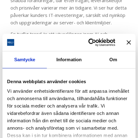
snabba förändringar, där efterfrågan, leveranskedjor
och prisnivåer varierar mer än tidigare. Vi ser hur detta
påverkar kunders IT-investeringar, särskilt vid nyinköp
och uppgraderingar av server- och klientmiljöer.
En tydlig trend är att utvecklingen inom AI och
avancerade beräkningar driver efterfrågan på
komponenter från många aktörer, vilket i sin tur
påverkar tillgång och prissättning i flera segment av
Samtycke
Information
Om
marknaden. Även traditionella leverantörer som Intel
och AMD befinner sig i en marknad där produktcykler
och efterfrågan förändras snabbt.
Denna webbplats använder cookies
För många verksamheter innebär detta ett ökat fokus
Vi använder enhetsidentifierare för att anpassa innehållet
på planering och optimering av befintlig hårdvara, där
och annonserna till användarna, tillhandahålla funktioner
livscykelhantering och hybridlösningar blir allt viktigare
för sociala medier och analysera vår trafik. Vi
delar av IT-strategin. Vi arbetar löpande med att hjälpa
vidarebefordrar även sådana identifierare och annan
kunder navigera i detta föränderliga landskap och hitta
information från din enhet till de sociala medier och
kostnadseffektiva och långsiktigt hållbara lösningar.
annons- och analysföretag som vi samarbetar med.
Dessa kan i sin tur kombinera informationen med annan