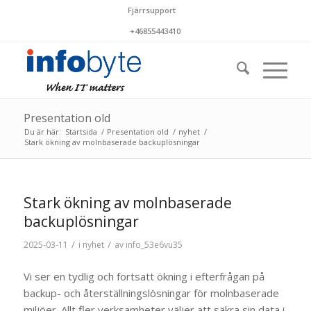
Fjärrsupport
+46855443410
Presentation old
Du är här:
Startsida
/
Presentation old
/
nyhet
/
Stark ökning av molnbaserade backuplösningar
Stark ökning av molnbaserade
backuplösningar
/
/
2025-03-11
i
nyhet
av
info_53e6vu35
Vi ser en tydlig och fortsatt ökning i efterfrågan på
backup- och återställningslösningar för molnbaserade
miljöer. Allt fler verksamheter väljer att säkra sin data i