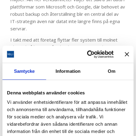
plattformar som Microsoft och Google, där behovet av
robust backup och återställning blir en central del av
IT-strategin även när datat inte längre finns på egna
servrar.
I takt med att företag flyttar fler system till molnet
ökar också kraven på säker lagring, versionshantering
och snabb återställning vid incidenter eller databortfall.
Detta har lett till en markant tillväxt i projekt kopplade
till backup, arkivering och dataskydd i moderna IT-
Samtycke
Information
Om
miljöer.
Vi arbetar i nära samarbete med Veeam Software, en
Denna webbplats använder cookies
ledande leverantör av backup- och
återställningslösningar för både moln- och
Vi använder enhetsidentifierare för att anpassa innehållet
hybridmiljöer. Genom denna partnerplattform kan
och annonserna till användarna, tillhandahålla funktioner
kunder erbjudas skalbara och tillförlitliga lösningar för
för sociala medier och analysera vår trafik. Vi
säkerhetskopiering av kritiska affärssystem.
vidarebefordrar även sådana identifierare och annan
information från din enhet till de sociala medier och
Utvecklingen visar en tydlig trend där backup inte