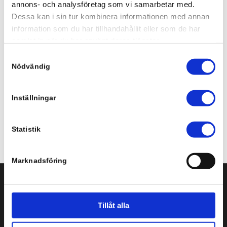
annons- och analysföretag som vi samarbetar med.
längre är en separat funktion, utan en integrerad del av
Dessa kan i sin tur kombinera informationen med annan
modern molndrift och cybersäkerhetsstrategi.
information som du har tillhandahållit eller som de har
samlat in när du har använt deras tjänster.
Share this entry
Samtyckesval
Nödvändig
Inställningar
Statistik
Marknadsföring
Svenska Infobyte AB
Tillåt alla
Storgatan 3-5, plan 3