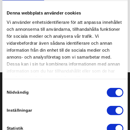
Share this entry
Denna webbplats använder cookies
Vi använder enhetsidentifierare för att anpassa innehållet
och annonserna till användarna, tillhandahålla funktioner
för sociala medier och analysera vår trafik. Vi
vidarebefordrar även sådana identifierare och annan
information från din enhet till de sociala medier och
annons- och analysföretag som vi samarbetar med.
Dessa kan i sin tur kombinera informationen med annan
information som du har tillhandahållit eller som de har
samlat in när du har använt deras tjänster.
Samtyckesval
Svenska Infobyte AB
Nödvändig
Storgatan 3-5, plan 3
151 72 Södertälje
Inställningar
Tel: +46 8 554 434 10
Statistik