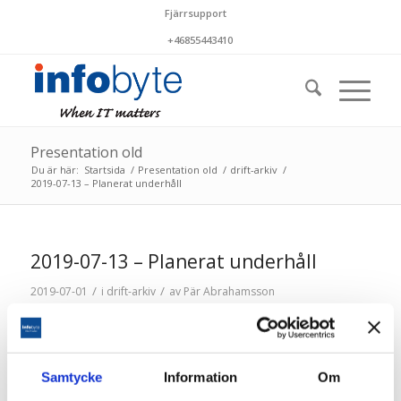
Fjärrsupport
+46855443410
Presentation old
Du är här:
Startsida
/
Presentation old
/
drift-arkiv
/
2019-07-13 – Planerat underhåll
2019-07-13 – Planerat underhåll
/
/
2019-07-01
i
drift-arkiv
av
Pär Abrahamsson
Lördagen den 13 juli utförs planerat underhåll mellan
cirka kl 04-06. Kortare störningar i driftstjänsterna kan
förekomma.
Samtycke
Information
Om