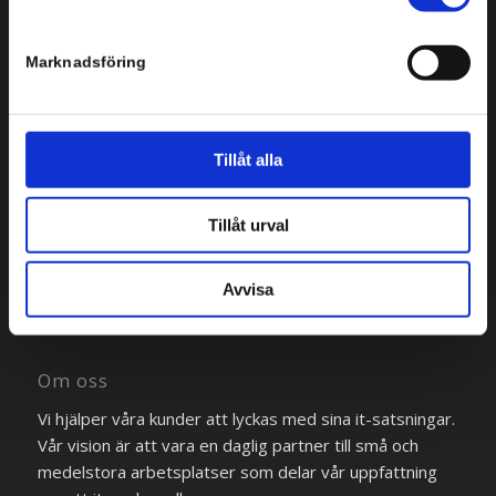
Marknadsföring
Tillåt alla
Bredgränd 2
111 30 Stockholm
Tillåt urval
Tel: +46 8 554 434 10
Avvisa
Om oss
Vi hjälper våra kunder att lyckas med sina it-satsningar.
Vår vision är att vara en daglig partner till små och
medelstora arbetsplatser som delar vår uppfattning