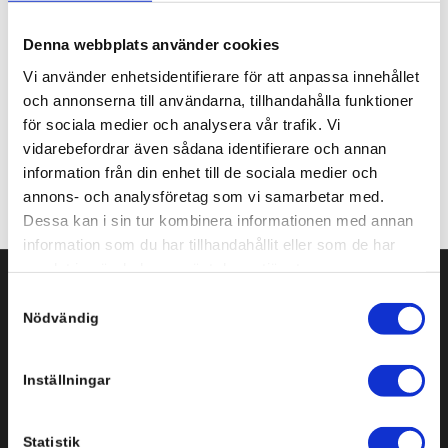
Share this entry
Denna webbplats använder cookies
Vi använder enhetsidentifierare för att anpassa innehållet
och annonserna till användarna, tillhandahålla funktioner
för sociala medier och analysera vår trafik. Vi
vidarebefordrar även sådana identifierare och annan
information från din enhet till de sociala medier och
annons- och analysföretag som vi samarbetar med.
Dessa kan i sin tur kombinera informationen med annan
information som du har tillhandahållit eller som de har
samlat in när du har använt deras tjänster.
Samtyckesval
Svenska Infobyte AB
Nödvändig
Storgatan 3-5, plan 3
151 72 Södertälje
Inställningar
Tel: +46 8 554 434 10
Statistik