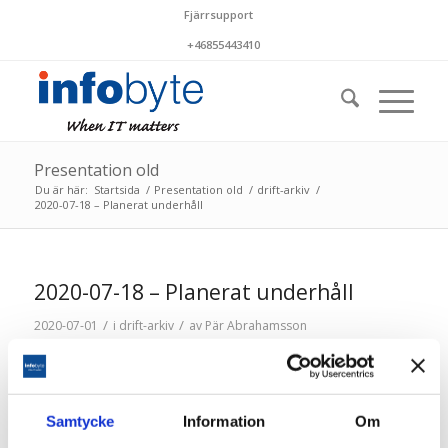
Fjärrsupport
+46855443410
Presentation old
Du är här:
Startsida
/
Presentation old
/
drift-arkiv
/
2020-07-18 – Planerat underhåll
2020-07-18 – Planerat underhåll
/
/
2020-07-01
i
drift-arkiv
av
Pär Abrahamsson
Lördagen den 18 juli utförs planerat underhåll mellan
cirka kl 04-06. Kortare störningar i driftstjänsterna kan
förekomma.
Samtycke
Information
Om