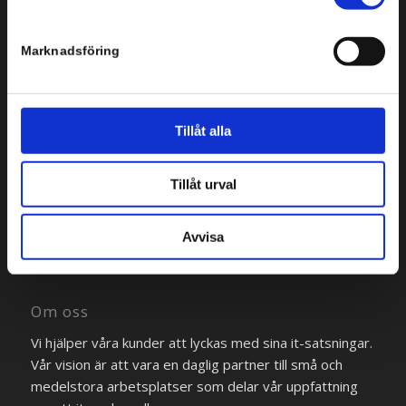
Marknadsföring
Tillåt alla
Bredgränd 2
111 30 Stockholm
Tillåt urval
Tel: +46 8 554 434 10
Avvisa
Om oss
Vi hjälper våra kunder att lyckas med sina it-satsningar.
Vår vision är att vara en daglig partner till små och
medelstora arbetsplatser som delar vår uppfattning