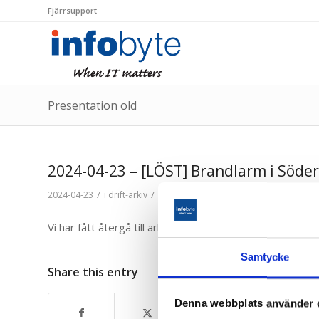
Fjärrsupport
Presentation old
2024-04-23 – [LÖST] Brandlarm i Södertä
/
/
2024-04-23
i
drift-arkiv
av
jorgen
Vi har fått återgå till arbetsplatsen sedan kl 0821.
Samtycke
Share this entry
Denna webbplats använder 