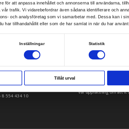
e för att anpassa innehållet och annonserna till användarna, tillh
vår trafik. Vi vidarebefordrar även sådana identifierare och anna
nnons- och analysföretag som vi samarbetar med. Dessa kan i sin
har tillhandahållit eller som de har samlat in när du har använt 
Inställningar
Statistik
Om oss
änd 2
Vi hjälper våra kunder att
Tillåt urval
Stockholm
vara en daglig partner ti
vår uppfattning om att it s
6 8 554 434 10