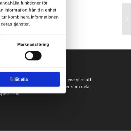
andahålla funktioner för
n information från din enhet
 tur kombinera informationen
20
deras tjänster.
Marknadsföring
 lyckas med sina it-satsningar. Vår vision är att
Tillåt alla
ll små och medelstora arbetsplatser som delar
pelar roll.