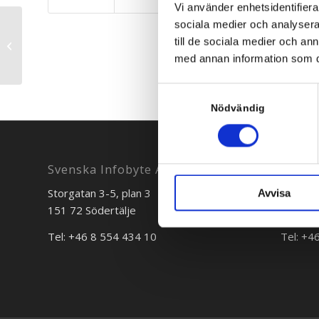
Vi använder enhetsidentifierar
sociala medier och analysera 
till de sociala medier och a
Höj säkerheten i Microsoft 365
med annan information som du 
Samtyckesval
Nödvändig
Svenska Infobyte AB
Storgatan 3-5, plan 3
Bredgr
Avvisa
151 72 Södertälje
111 30 
Tel: +46 8 554 434 10
Tel: +4