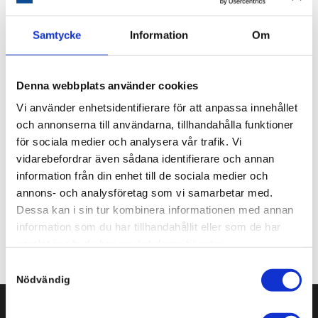
Samtycke
Information
Om
Denna webbplats använder cookies
Vi använder enhetsidentifierare för att anpassa innehållet
multifaktor-autentisering i Microsfoft 365-tjänsterna
och annonserna till användarna, tillhandahålla funktioner
så börjar det bli dags att förbereda sig för det.
för sociala medier och analysera vår trafik. Vi
Enklast är att använda en autentiseringsapp som
vidarebefordrar även sådana identifierare och annan
Microsoft Authenticator
men det går också att aktivera
information från din enhet till de sociala medier och
engångskoder via SMS och en alternativ e-postadress.
annons- och analysföretag som vi samarbetar med.
Dessa kan i sin tur kombinera informationen med annan
Ta gärna
kontakt med vår support
om ni vill ha hjälp.
information som du har tillhandahållit eller som de har
samlat in när du har använt deras tjänster.
Samtyckesval
Nödvändig