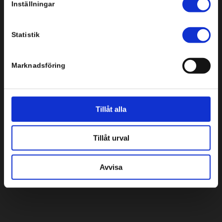
Inställningar
Svenska Infobyte AB
Storgatan 3-5, plan 3
Statistik
151 72 Södertälje
Tel: +46 8 554 434 10
Marknadsföring
Tillåt alla
Tillåt urval
Bredgränd 2
111 30 Stockholm
Avvisa
Tel: +46 8 554 434 10