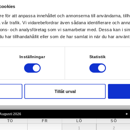
cookies
e för att anpassa innehållet och annonserna till användarna, tillh
vår trafik. Vi vidarebefordrar även sådana identifierare och anna
nnons- och analysföretag som vi samarbetar med. Dessa kan i sin
har tillhandahållit eller som de har samlat in när du har använt 
Inställningar
Statistik
 former av snabba åtgärder. För att störa så lite som möjligt så
 tid som passar dig här. Välj helst en tid så snart du kan så att
Tillåt urval
Augusti
2026
TO
FR
LÖ
SÖ
1
2