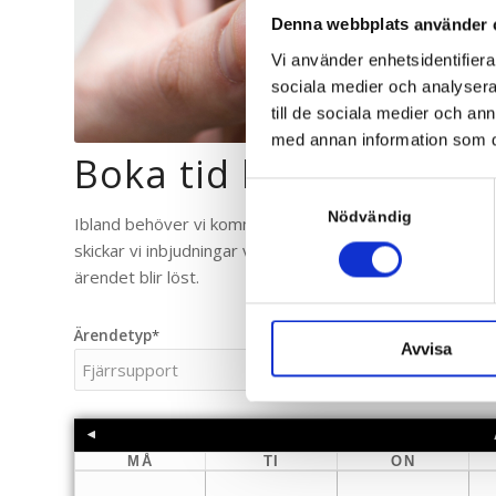
Denna webbplats använder 
Vi använder enhetsidentifierar
sociala medier och analysera 
till de sociala medier och a
med annan information som du 
Boka tid här
Samtyckesval
Nödvändig
Ibland behöver vi komma åt din dator för att göra olika
skickar vi inbjudningar via e-post och ber dig att boka en
ärendet blir löst.
Ärendetyp
*
Avvisa
MÅ
TI
ON