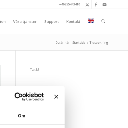
+46855443410
ion
Våra tjänster
Support
Kontakt
Du är här:
Startsida
/
Tidsbokning
Tack!
Om