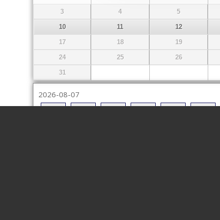
3
4
5
10
11
12
17
18
19
24
25
26
31
2026-08-07
08:15
08:30
08:45
09:00
09:15
09:30
11:30
13:00
13:15
13:30
13:45
14:00
16:00
16:15
Namn
*