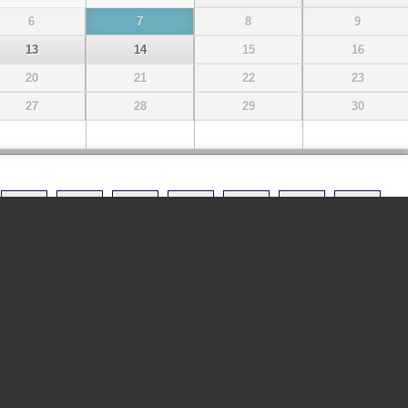
6
7
8
9
13
14
15
16
20
21
22
23
27
28
29
30
09:45
10:00
10:15
10:30
10:45
11:00
11:15
14:15
14:30
14:45
15:00
15:15
15:30
15:45