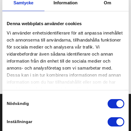
Samtycke
Information
Om
och driftsäker. Snabba och driftsäkra DNS-servrar är en
viktig komponent kring närvaron på internet.
Denna webbplats använder cookies
Share this entry
Vi använder enhetsidentifierare för att anpassa innehållet
och annonserna till användarna, tillhandahålla funktioner
för sociala medier och analysera vår trafik. Vi
vidarebefordrar även sådana identifierare och annan
information från din enhet till de sociala medier och
annons- och analysföretag som vi samarbetar med.
Dessa kan i sin tur kombinera informationen med annan
information som du har tillhandahållit eller som de har
samlat in när du har använt deras tjänster.
Samtyckesval
Nödvändig
Svenska Infobyte AB
Inställningar
Storgatan 3-5, plan 3
151 72 Södertälje