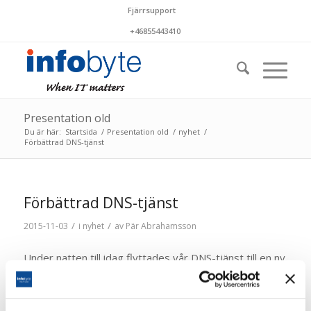
Fjärrsupport
+46855443410
Presentation old
Du är här:
Startsida
/
Presentation old
/
nyhet
/
Förbättrad DNS-tjänst
Förbättrad DNS-tjänst
/
/
2015-11-03
i
nyhet
av
Pär Abrahamsson
Under natten till idag flyttades vår DNS-tjänst till en ny
plattform. Den nya tjänsten, som administreras helt av
oss själva, använder DNS-servrar placerade på fyra
olika ställen i Europa och USA vilket gör tjänsten robust