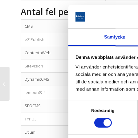
Antal fel per sajt, fördelat 
CMS
Antal sajter
Samtycke
eZ Publish
58
ContentaWeb
53
Denna webbplats använder 
SiteVision
756
Vi använder enhetsidentifierar
sociala medier och analysera 
DynamixCMS
27
till de sociala medier och a
NFB.se på Lemoon CMS 4
med annan information som du 
lemoon® 4
6
Samtyckesval
SEOCMS
228
Nödvändig
TYPO3
901
Litium
295