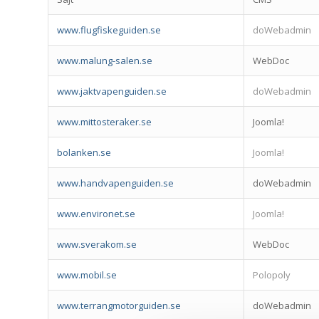
www.flugfiskeguiden.se
doWebadmin
www.malung-salen.se
WebDoc
www.jaktvapenguiden.se
doWebadmin
www.mittosteraker.se
Joomla!
bolanken.se
Joomla!
www.handvapenguiden.se
doWebadmin
www.environet.se
Joomla!
www.sverakom.se
WebDoc
www.mobil.se
Polopoly
www.terrangmotorguiden.se
doWebadmin