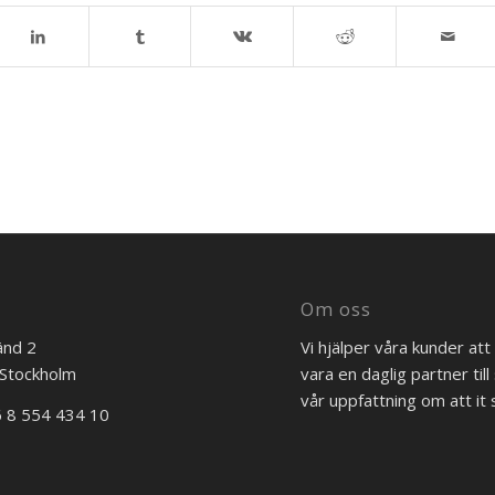
Om oss
änd 2
Vi hjälper våra kunder att
Stockholm
vara en daglig partner ti
vår uppfattning om att it s
6 8 554 434 10