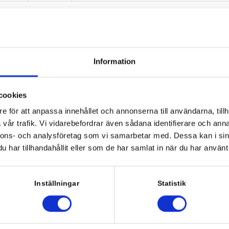
per CMS
Totalt antal fel
Snitt, fel per sajt
Information
379
6,5
587
11,1
cookies
8 737
11,6
e för att anpassa innehållet och annonserna till användarna, tillh
vår trafik. Vi vidarebefordrar även sådana identifierare och anna
475
17,6
nnons- och analysföretag som vi samarbetar med. Dessa kan i sin
har tillhandahållit eller som de har samlat in när du har använt 
113
18,8
4 447
19,5
Inställningar
Statistik
20 461
22,7
7 225
24,5