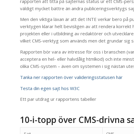
rapporten att titta på sajternas status ur ett CMS-pers
väldigt mycket bättre än andra publiceringsverktygs saj
Men den viktiga läxan är att det INTE verkar bero på p
verktygen klarar helt bevisligen av att rendera korrekt 
projekten eller i utbildning av redaktörer och utvecklare
vilket CMS-verktyg som används men det grundar sig san
Rapporten bör vara av intresse för oss i branschen (varf
acceptera en hel- eller halvdålig htmlkod) och inte mins
olika CMS-system – även om systemen i sig nästan utes
Tanka ner rapporten över valideringsstatusen här
Testa din egen sajt hos W3C
Ett par utdrag ur rapportens tabeller
10-i-topp över CMS-drivna s
Sajt
CMS