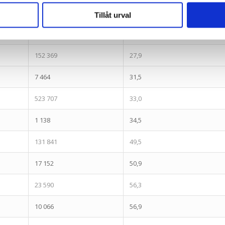
33 800
25,5
Tillåt urval
2 088
27,5
152 369
27,9
7 464
31,5
523 707
33,0
1 138
34,5
131 841
49,5
17 152
50,9
23 590
56,3
10 066
56,9