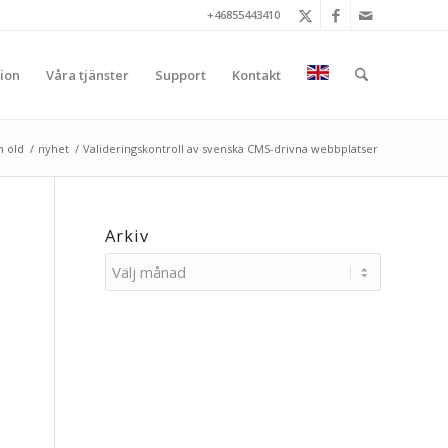
+46855443410
ion
Våra tjänster
Support
Kontakt
n old
/
nyhet
/
Valideringskontroll av svenska CMS-drivna webbplatser
Arkiv