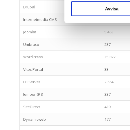
Drupal
1 326
Avvisa
Internetmedia CMS
76
Joomla!
5 463
Umbraco
237
WordPress
15 877
Vitec Portal
33
EPiServer
2 664
lemoon® 3
337
SiteDirect
419
Dynamicweb
177