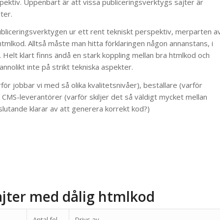
pektiv. Uppenbart är att vissa publiceringsverktygs sajter är
ter.
ubliceringsverktygen ur ett rent tekniskt perspektiv, merparten a
htmlkod. Alltså måste man hitta förklaringen någon annanstans, i
. Helt klart finns ändå en stark koppling mellan bra htmlkod och
nolikt inte på strikt tekniska aspekter.
ör jobbar vi med så olika kvalitetsnivåer), beställare (varför
t CMS-leverantörer (varför skiljer det så väldigt mycket mellan
lutande klarar av att generera korrekt kod?)
ajter med dålig htmlkod
Antal fel
Drivs av