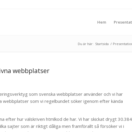
Hem
Presentat
Du är här:
Startsida
/
Presentatio
rivna webbplatser
bliceringsverktyg som svenska webbplatser använder och vi har
ka webbplatser som vi regelbundet söker igenom efter kända
rna efter hur välskriven htmlkod de har. Vi har skickat drygt 30.384
lka sajter som är riktigt dåliga men framförallt så försöker vi i