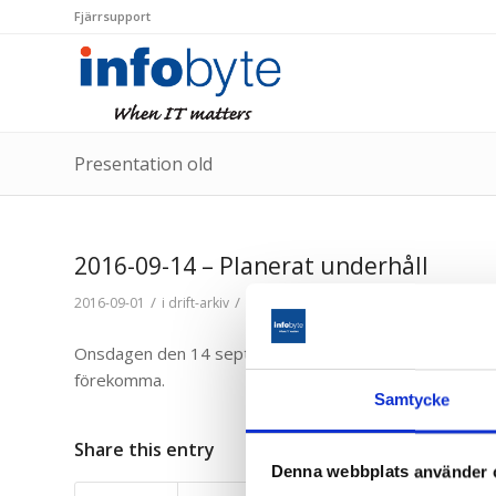
Fjärrsupport
Presentation old
2016-09-14 – Planerat underhåll
/
/
2016-09-01
i
drift-arkiv
av
Pär Abrahamsson
Onsdagen den 14 september utförs planerat underhåll mel
förekomma.
Samtycke
Share this entry
Denna webbplats använder 