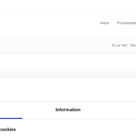
Hem
Presentat
Du är här:
Sta
lan cirka kl 21-23. Kortare störningar i driftstjänsterna kan
Information
cookies