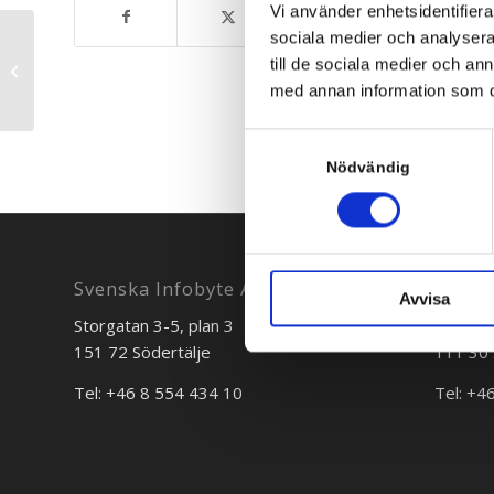
Vi använder enhetsidentifierar
sociala medier och analysera 
till de sociala medier och a
Smyglansering av ny hemsida
med annan information som du 
Samtyckesval
Nödvändig
Svenska Infobyte AB
Avvisa
Storgatan 3-5, plan 3
Bredgr
151 72 Södertälje
111 30 
Tel: +46 8 554 434 10
Tel: +4