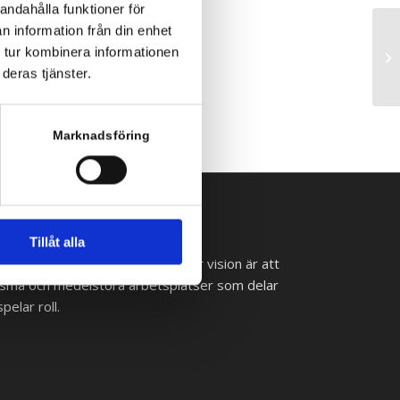
andahålla funktioner för
n information från din enhet
 tur kombinera informationen
20
deras tjänster.
Marknadsföring
Tillåt alla
 lyckas med sina it-satsningar. Vår vision är att
ll små och medelstora arbetsplatser som delar
pelar roll.