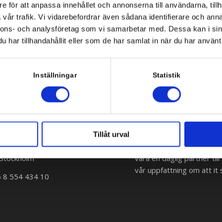
e för att anpassa innehållet och annonserna till användarna, tillh
vår trafik. Vi vidarebefordrar även sådana identifierare och anna
nnons- och analysföretag som vi samarbetar med. Dessa kan i sin
har tillhandahållit eller som de har samlat in när du har använt 
Inställningar
Statistik
Om oss
Tillåt urval
änd 2
Vi hjälper våra kunder att
Stockholm
vara en daglig partner ti
vår uppfattning om att it s
6 8 554 434 10