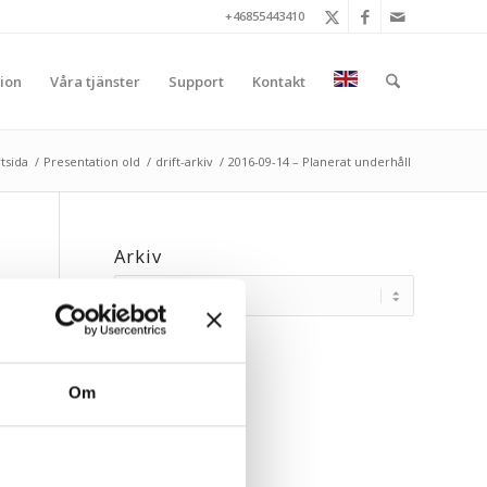
+46855443410
ion
Våra tjänster
Support
Kontakt
rtsida
/
Presentation old
/
drift-arkiv
/
2016-09-14 – Planerat underhåll
Arkiv
Om