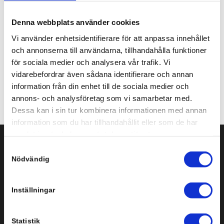
Share this entry
Denna webbplats använder cookies
Vi använder enhetsidentifierare för att anpassa innehållet
och annonserna till användarna, tillhandahålla funktioner
för sociala medier och analysera vår trafik. Vi
vidarebefordrar även sådana identifierare och annan
information från din enhet till de sociala medier och
annons- och analysföretag som vi samarbetar med.
Dessa kan i sin tur kombinera informationen med annan
information som du har tillhandahållit eller som de har
samlat in när du har använt deras tjänster.
Samtyckesval
Svenska Infobyte AB
Nödvändig
Storgatan 3-5, plan 3
151 72 Södertälje
Inställningar
Tel: +46 8 554 434 10
Statistik