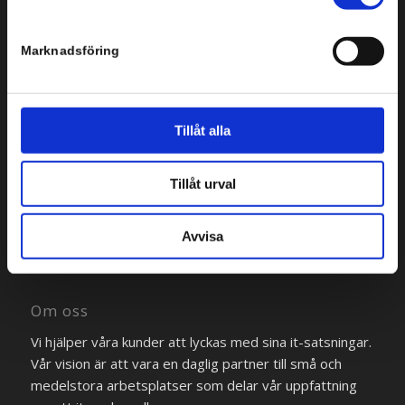
Marknadsföring
Tillåt alla
Bredgränd 2
111 30 Stockholm
Tillåt urval
Tel: +46 8 554 434 10
Avvisa
Om oss
Vi hjälper våra kunder att lyckas med sina it-satsningar.
Vår vision är att vara en daglig partner till små och
medelstora arbetsplatser som delar vår uppfattning