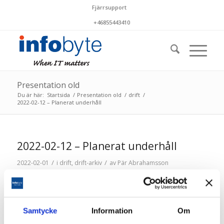
Fjärrsupport
+46855443410
Presentation old
Du är här:
Startsida
/
Presentation old
/
drift
/
2022-02-12 – Planerat underhåll
2022-02-12 – Planerat underhåll
/
/
2022-02-01
i
drift
,
drift-arkiv
av
Pär Abrahamsson
Lördagen den 12 februari utförs planerat underhåll
mellan cirka kl 04-06. Kortare störningar i
driftstjänsterna kan förekomma.
Samtycke
Information
Om