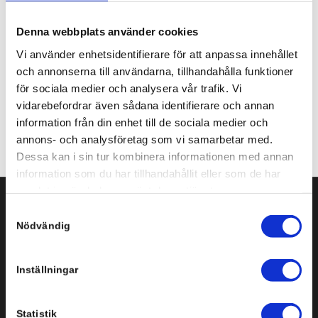
Share this entry
Denna webbplats använder cookies
Vi använder enhetsidentifierare för att anpassa innehållet
och annonserna till användarna, tillhandahålla funktioner
för sociala medier och analysera vår trafik. Vi
vidarebefordrar även sådana identifierare och annan
information från din enhet till de sociala medier och
annons- och analysföretag som vi samarbetar med.
Dessa kan i sin tur kombinera informationen med annan
information som du har tillhandahållit eller som de har
samlat in när du har använt deras tjänster.
Samtyckesval
Svenska Infobyte AB
Nödvändig
Storgatan 3-5, plan 3
151 72 Södertälje
Inställningar
Tel: +46 8 554 434 10
Statistik