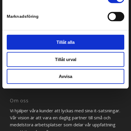
Marknadsföring
Tillåt alla
Bredgränd 2
111 30 Stockholm
Tillåt urval
Tel: +46 8 554 434 10
Avvisa
Om oss
Vi hjälper våra kunder att lyckas med sina it-satsningar.
Vår vision är att vara en daglig partner till små och
medelstora arbetsplatser som delar vår uppfattning