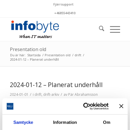
Fjärrsupport
+46855443410
Presentation old
Du är här:
Startsida
/
Presentation old
/
drift
/
2024-01-12 – Planerat underhåll
2024-01-12 – Planerat underhåll
/
/
2024-01-01
i
drift
,
drift-arkiv
av
Pär Abrahamsson
Lördagen den 12 januari utförs planerat underhåll
mellan cirka kl 04-06. Kortare störningar i
driftstjänsterna kan förekomma
Samtycke
Information
Om