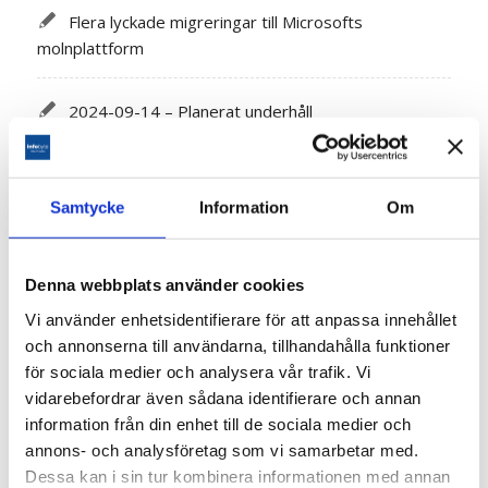
Flera lyckade migreringar till Microsofts
molnplattform
2024-09-14 – Planerat underhåll
2024-08-17 – Planerat underhåll
Samtycke
Information
Om
2024-07-13 – Planerat underhåll
Denna webbplats använder cookies
2024-06-15 – Planerat underhåll
Vi använder enhetsidentifierare för att anpassa innehållet
och annonserna till användarna, tillhandahålla funktioner
2024-05-17 [LÖST] Brandlarm i Södertälje –
för sociala medier och analysera vår trafik. Vi
Support stängd för tillfället kl 13:34 – Åter på plats
vidarebefordrar även sådana identifierare och annan
13:49
information från din enhet till de sociala medier och
annons- och analysföretag som vi samarbetar med.
Dessa kan i sin tur kombinera informationen med annan
2024-05-17[LÖST] Brandlarm i Södertälje –