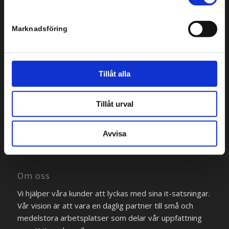
Marknadsföring
Tillåt alla
Bredgränd 2
111 30 Stockholm
Tillåt urval
Tel: +46 8 554 434 10
Avvisa
Om oss
Vi hjälper våra kunder att lyckas med sina it-satsningar.
Vår vision är att vara en daglig partner till små och
medelstora arbetsplatser som delar vår uppfattning