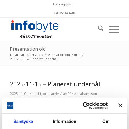
Fjärrsupport
+46855443410
Presentation old
Du är här:
Startsida
/
Presentation old
/
drift
/
2025-11-15 – Planerat underhåll
2025-11-15 – Planerat underhåll
/
/
2025-11-01
i
drift
,
drift-arkiv
av
Pär Abrahamsson
Lördagen den 15 november utförs planerat underhåll
mellan cirka kl 04-06. Kortare störningar i
driftstjänsterna kan förekomma
Samtycke
Information
Om