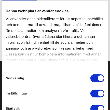
Share this entry
Denna webbplats använder cookies
Vi använder enhetsidentifierare för att anpassa innehållet
och annonserna till användarna, tillhandahålla funktioner
för sociala medier och analysera vår trafik. Vi
vidarebefordrar även sådana identifierare och annan
information från din enhet till de sociala medier och
annons- och analysföretag som vi samarbetar med.
Dessa kan i sin tur kombinera informationen med annan
information som du har tillhandahållit eller som de har
samlat in när du har använt deras tjänster.
Samtyckesval
Svenska Infobyte AB
Nödvändig
Storgatan 3-5, plan 3
151 72 Södertälje
Inställningar
Tel: +46 8 554 434 10
Statistik