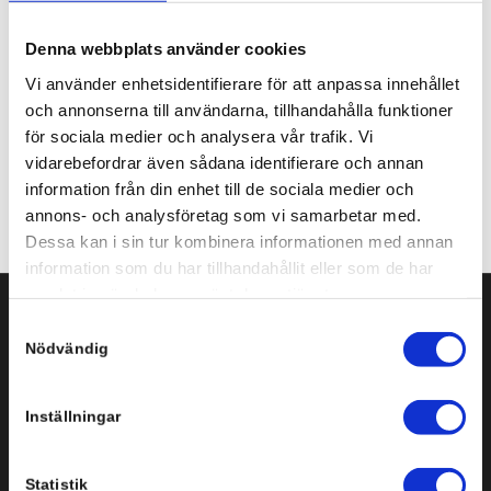
Share this entry
Denna webbplats använder cookies
Vi använder enhetsidentifierare för att anpassa innehållet
och annonserna till användarna, tillhandahålla funktioner
för sociala medier och analysera vår trafik. Vi
vidarebefordrar även sådana identifierare och annan
information från din enhet till de sociala medier och
annons- och analysföretag som vi samarbetar med.
Dessa kan i sin tur kombinera informationen med annan
information som du har tillhandahållit eller som de har
samlat in när du har använt deras tjänster.
Samtyckesval
Svenska Infobyte AB
Nödvändig
Storgatan 3-5, plan 3
151 72 Södertälje
Inställningar
Tel: +46 8 554 434 10
Statistik