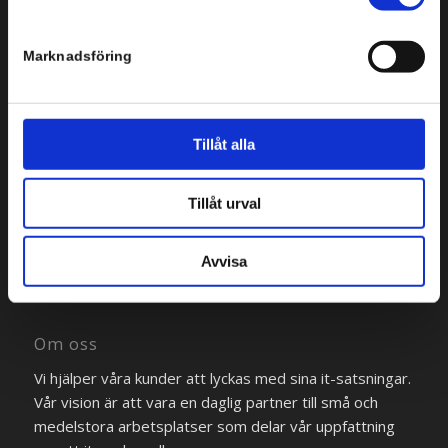
Marknadsföring
Tillåt alla
Bredgränd 2
111 30 Stockholm
Tillåt urval
Tel: +46 8 554 434 10
Avvisa
Om oss
Vi hjälper våra kunder att lyckas med sina it-satsningar.
Vår vision är att vara en daglig partner till små och
medelstora arbetsplatser som delar vår uppfattning