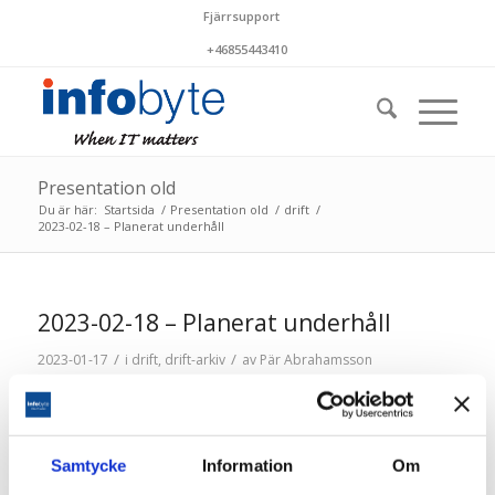
Fjärrsupport
+46855443410
Presentation old
Du är här:
Startsida
/
Presentation old
/
drift
/
2023-02-18 – Planerat underhåll
2023-02-18 – Planerat underhåll
/
/
2023-01-17
i
drift
,
drift-arkiv
av
Pär Abrahamsson
Lördagen den 18 februari utförs planerat underhåll
mellan cirka kl 04-06. Kortare störningar i
driftstjänsterna kan förekomma
Samtycke
Information
Om