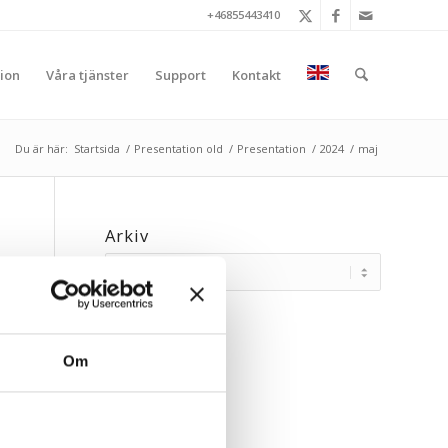
+46855443410
ion
Våra tjänster
Support
Kontakt
Du är här:
Startsida
/
Presentation old
/
Presentation
/
2024
/
maj
Arkiv
Om