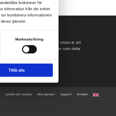
andahålla funktioner för
n information från din enhet
 tur kombinera informationen
deras tjänster.
Marknadsföring
 lyckas med sina it-satsningar. Vår vision är att
ll små och medelstora arbetsplatser som delar
pelar roll.
Tillåt alla
y
Juridik och cookies
Våra tjänster
Support
Kontakt