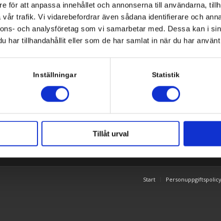
e för att anpassa innehållet och annonserna till användarna, tillh
vår trafik. Vi vidarebefordrar även sådana identifierare och anna
nnons- och analysföretag som vi samarbetar med. Dessa kan i sin
har tillhandahållit eller som de har samlat in när du har använt 
Om oss
Inställningar
Statistik
änd 2
Vi hjälper våra kunder att
Stockholm
vara en daglig partner ti
vår uppfattning om att it s
6 8 554 434 10
Tillåt urval
Start
Personuppgiftspolic