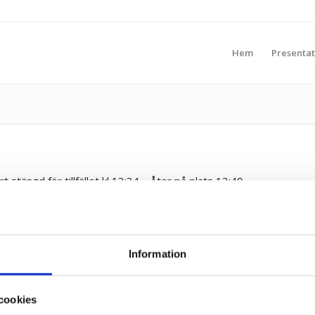
Hem
Presentat
stängd för tillfället kl 13:34 – Åter på plats 13:49
tängd för tillfället – Supporten åter på plats kl 08:48
Information
cookies